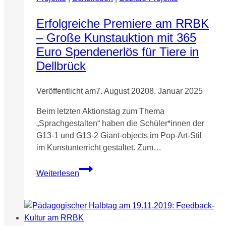
die-
Nägel-
Erfolgreiche Premiere am RRBK
Vol.2!
– Große Kunstauktion mit 365
Euro Spendenerlös für Tiere in
Dellbrück
Veröffentlicht am
7. August 2020
8. Januar 2025
Beim letzten Aktionstag zum Thema
„Sprachgestalten“ haben die Schüler*innen der
G13-1 und G13-2 Giant-objects im Pop-Art-Stil
im Kunstunterricht gestaltet. Zum…
Erfolgreiche
Weiterlesen
Premiere
am
RRBK
–