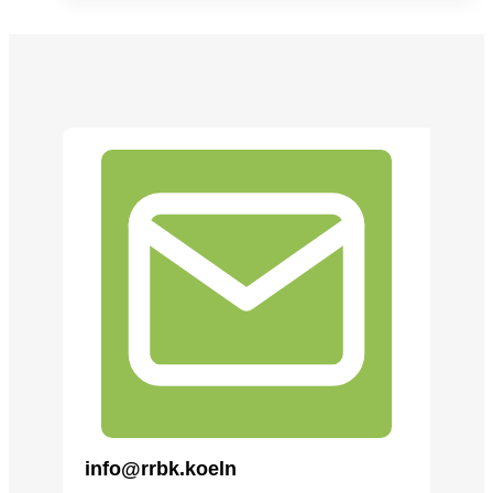
am
RRBK
info@rrbk.koeln