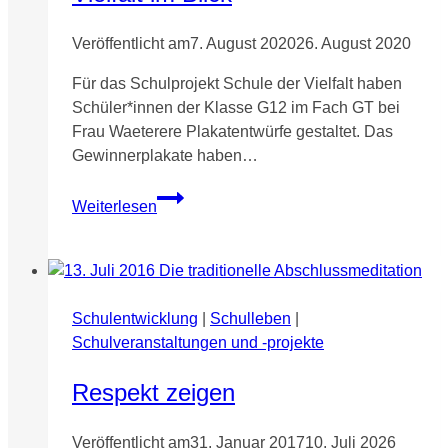
und
Transfeindlichkeit
Veröffentlicht am
7. August 2020
26. August 2020
am
Für das Schulprojekt Schule der Vielfalt haben
RRBK
Schüler*innen der Klasse G12 im Fach GT bei
Frau Waeterere Plakatentwürfe gestaltet. Das
Gewinnerplakate haben…
Vielfalt
Weiterlesen
im
Blick
Schulentwicklung
|
Schulleben
|
Schulveranstaltungen und -projekte
Respekt zeigen
Veröffentlicht am
31. Januar 2017
10. Juli 2026