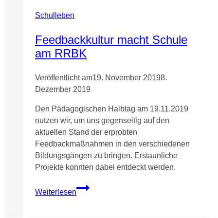
Große
Kunstauktion
Schulleben
mit
365
Feedbackkultur macht Schule
Euro
am RRBK
Spendenerlös
für
Veröffentlicht am
19. November 2019
8.
Tiere
Dezember 2019
in
Dellbrück
Den Pädagogischen Halbtag am 19.11.2019
nutzen wir, um uns gegenseitig auf den
aktuellen Stand der erprobten
Feedbackmaßnahmen in den verschiedenen
Bildungsgängen zu bringen. Erstaunliche
Projekte konnten dabei entdeckt werden.
Feedbackkultur
Weiterlesen
macht
Schule