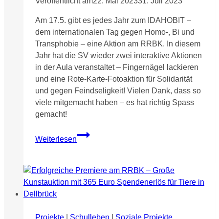
Veröffentlicht am
22. Mai 2023
31. Juli 2023
Am 17.5. gibt es jedes Jahr zum IDAHOBIT –
dem internationalen Tag gegen Homo-, Bi und
Transphobie – eine Aktion am RRBK. In diesem
Jahr hat die SV wieder zwei interaktive Aktionen
in der Aula veranstaltet – Fingernägel lackieren
und eine Rote-Karte-Fotoaktion für Solidarität
und gegen Feindseligkeit! Vielen Dank, dass so
viele mitgemacht haben – es hat richtig Spass
gemacht!
Rote
Weiterlesen
Karte
gegen
Homophobie
–
Wir-
lackieren-
uns-
Projekte
|
Schulleben
|
Soziale Projekte