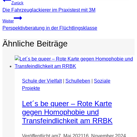
Beitragsnavigation
Zurück
Die Fahrzeuglackierer im Praxistest mit 3M
Weiter
Perspektivberatung in der Flüchtlingsklasse
Ähnliche Beiträge
Schule der Vielfalt
|
Schulleben
|
Soziale
Projekte
Let´s be queer – Rote Karte
gegen Homophobie und
Transfeindlichkeit am RRBK
Veröffentlicht am
7. Mai 2021
16. November 2024