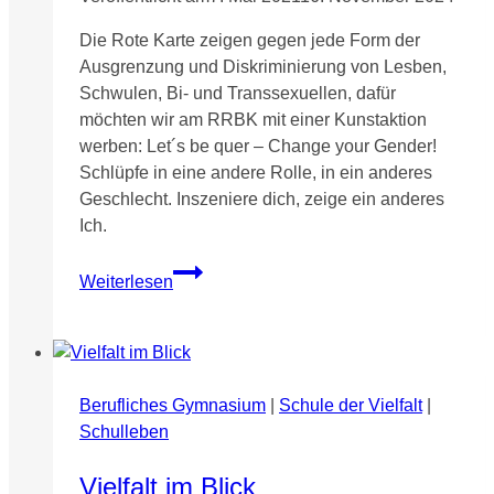
Die Rote Karte zeigen gegen jede Form der
Ausgrenzung und Diskriminierung von Lesben,
Schwulen, Bi- und Transsexuellen, dafür
möchten wir am RRBK mit einer Kunstaktion
werben: Let´s be quer – Change your Gender!
Schlüpfe in eine andere Rolle, in ein anderes
Geschlecht. Inszeniere dich, zeige ein anderes
Ich.
Let
Weiterlesen
´s
be
queer
–
Rote
Berufliches Gymnasium
|
Schule der Vielfalt
|
Karte
Schulleben
gegen
Homophobie
Vielfalt im Blick