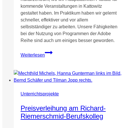
kommende Veranstaltungen in Kattowitz
gestaltet haben. Im Praktikum haben wir gelernt
schneller, effektiver und vor allem
selbstständiger zu arbeiten. Unsere Fähigkeiten
bei der Nutzung von Programmen der Adobe
Reihe sind auch um einiges besser geworden.
Erasmus+
Weiterlesen
Mobilität:
Mike
Ostrovsky
und
Jakub
Dudczak
Unterrichtsprojekte
(G12.1)
in
Preisverleihung am Richard-
Kattowitz
Riemerschmid-Berufskolleg