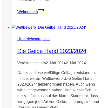
»BAU
Weiterlesen
DEIN
DING!«
–
Die
IFK
Unterrichtsprojekte
macht
sich
Die Gelbe Hand 2023/2024
im
Baubus
Veröffentlicht am
2. Mai 2024
2. Mai 2024
über
Dabei ist diese vielfältige Collage entstanden,
verschiedene
mit der wir am Wettbewerb „Die Gelbe Hand
Berufe
2023/2024“ teilgenommen haben. Auch wenn
schlau
wir nicht gewonnen haben, sind wir als Schule
der Vielfalt stolz auf das klares Statement, dass
wir gegen jede Art von Diskriminierung sind und
Vorurteilen keinen Platz