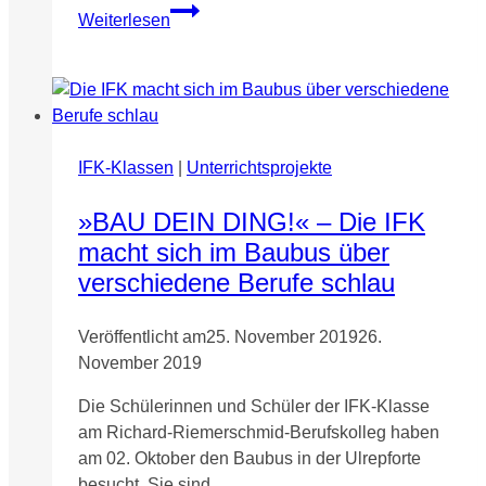
Fächerübergreifende
Weiterlesen
Lernsituationen
in
der
Abteilung
GTA/FHR
IFK-Klassen
|
Unterrichtsprojekte
»BAU DEIN DING!« – Die IFK
macht sich im Baubus über
verschiedene Berufe schlau
Veröffentlicht am
25. November 2019
26.
November 2019
Die Schülerinnen und Schüler der IFK-Klasse
am Richard-Riemerschmid-Berufskolleg haben
am 02. Oktober den Baubus in der Ulrepforte
besucht. Sie sind…