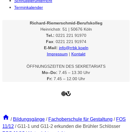
Schnupperunterricht
Terminkalender
Richard-Riemerschmid-Berufskolleg
Heinrichstr. 51 | 50676 Köln
Tel.:
0221 221 91970
Fax
: 0221 221 91974
E-Mail:
info@rrbk.koeln
Impressum
|
Kontakt
ÖFFNUNGSZEITEN DES SEKRETARIATS
Mo–Do:
7.45 – 13.30 Uhr
Fr:
7.45 – 12.00 Uhr
Instagram
Vimeo
/
Bildungsgänge
/
Fachoberschule für Gestaltung
/
FOS
11/12
/
G11-1 und G11-2 erkunden die Brühler Schlösser