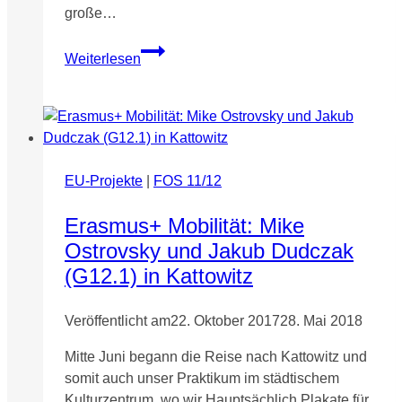
große…
Was
Weiterlesen
lange
währt,
wird
endlich
gut! –
Flohmarkt
EU-Projekte
|
FOS 11/12
der
G11-
Erasmus+ Mobilität: Mike
1
Ostrovsky und Jakub Dudczak
(G12.1) in Kattowitz
Veröffentlicht am
22. Oktober 2017
28. Mai 2018
Mitte Juni begann die Reise nach Kattowitz und
somit auch unser Praktikum im städtischem
Kulturzentrum, wo wir Hauptsächlich Plakate für