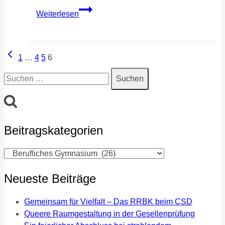
Logo
Weiterlesen
für
Indonesien
und
Seitennavigation
Vorherige
Köln
1
…
4
5
6
Seite
Suchen
nach:
Beitragskategorien
Beitragskategorien
Neueste Beiträge
Gemeinsam für Vielfalt – Das RRBK beim CSD
Queere Raumgestaltung in der Gesellenprüfung